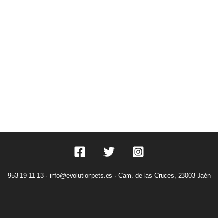
953 19 11 13 ·
info@evolutionpets.es ·
Cam. de las Cruces, 23003 Jaén