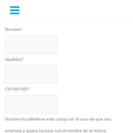
Ir
al
contenido
Nombre
*
Apellidos
*
CIF/NIF/NIE
*
Nombre fiscal
Rellene este campo en el caso de que sea
empresa y quiera facturar con el nombre de la misma.