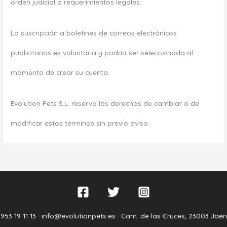
orden judicial o requerimientos legales.
La suscripción a boletines de correos electrónicos
publicitarios es voluntaria y podría ser seleccionada al
momento de crear su cuenta.
Evolution Pets S.L. reserva los derechos de cambiar o de
modificar estos términos sin previo aviso.
953 19 11 13 ·
info@evolutionpets.es ·
Cam. de las Cruces, 23003 Jaén