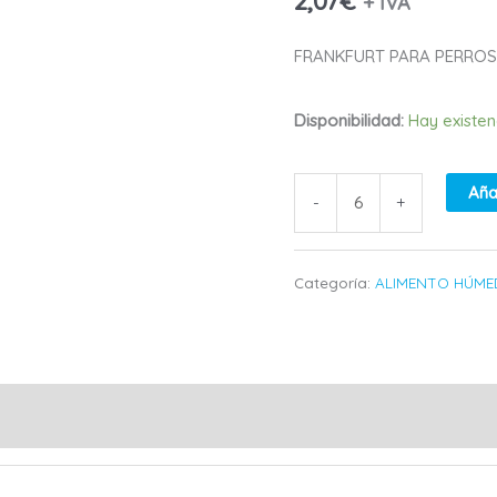
2,07
€
+ IVA
PERROS
FRANKFURT PARA PERROS
400
GR
Disponibilidad:
Hay existen
cantidad
Aña
-
+
Categoría:
ALIMENTO HÚME