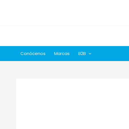
Ir
al
contenido
Conócenos
Marcas
B2B