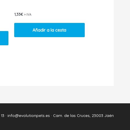
1,33
€
+ IVA
Añadir a la cesta
 13 ·
info@evolutionpets.es ·
Cam. de las Cruces, 23003 Jaén