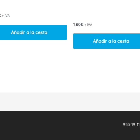
€
+ IVA
1,80
€
+ IVA
Añadir a la cesta
Añadir a la cesta
953 19 11