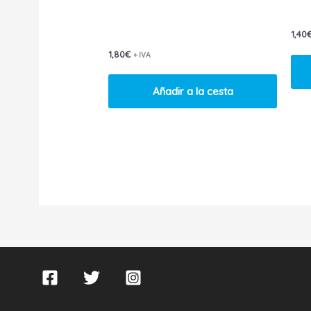
1,40
1,80
€
+ IVA
Añadir a la cesta