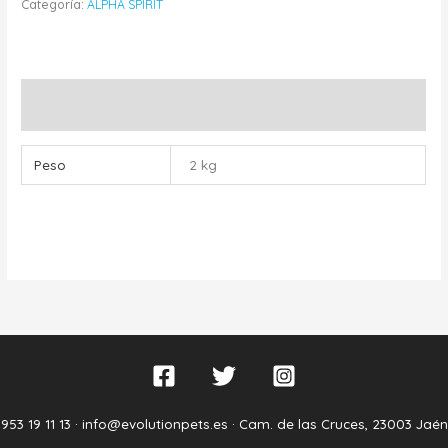
Categoría:
ALPHA SPIRIT
Información adicional
Peso
2 kg
953 19 11 13 ·
info@evolutionpets.es ·
Cam. de las Cruces, 23003 Jaén