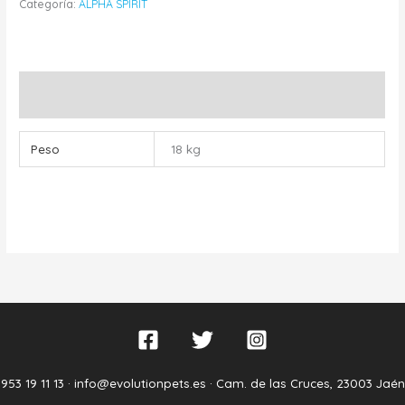
Categoría:
ALPHA SPIRIT
Información adicional
Peso
18 kg
953 19 11 13 ·
info@evolutionpets.es ·
Cam. de las Cruces, 23003 Jaén