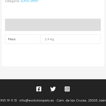
Categoría:
ALPHA SPIRIT
Información adicional
Peso
2,4 kg
953 19 11 13 ·
info@evolutionpets.es ·
Cam. de las Cruces, 23003 Jaén