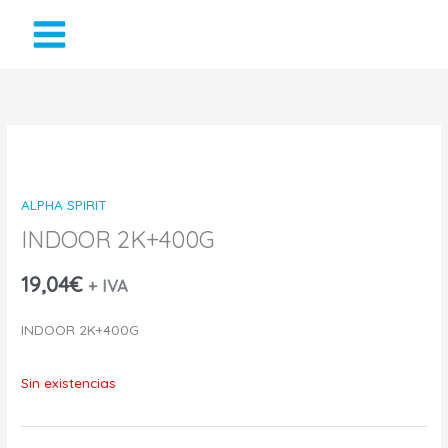
Ir
al
contenido
ALPHA SPIRIT
INDOOR 2K+400G
19,04
€
+ IVA
INDOOR 2K+400G
Sin existencias