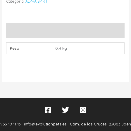
Categoría:
ALPHA SPIRIT
Información adicional
Peso
0,4 kg
953 19 11 13 ·
info@evolutionpets.es ·
Cam. de las Cruces, 23003 Jaén