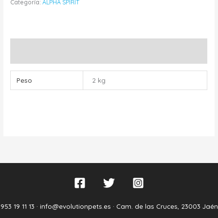
Categoría:
ALPHA SPIRIT
Información adicional
Peso
2 kg
953 19 11 13 ·
info@evolutionpets.es ·
Cam. de las Cruces, 23003 Jaén