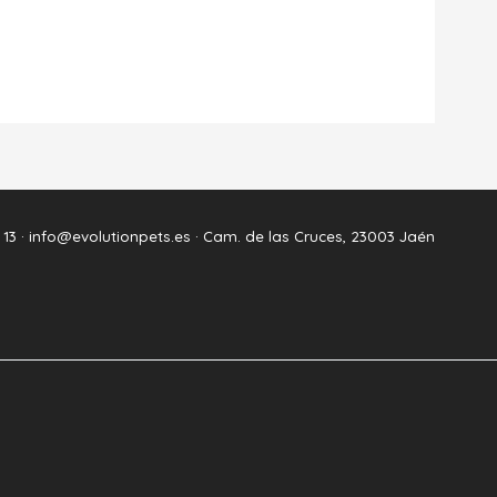
 13 ·
info@evolutionpets.es ·
Cam. de las Cruces, 23003 Jaén