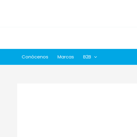
Ir
al
contenido
Conócenos
Marcas
B2B