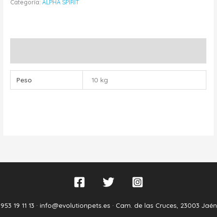
Categoría:
ALPHA SPIRIT
Información adicional
Peso
10 kg
953 19 11 13 ·
info@evolutionpets.es ·
Cam. de las Cruces, 23003 Jaén