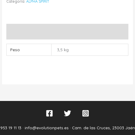
Categoría:
ALPHA SPIRIT
Información adicional
Peso
3,5 kg
953 19 11 13 ·
info@evolutionpets.es ·
Cam. de las Cruces, 23003 Jaén