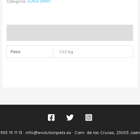
Categoría:
ALPHA SPIRIT
Información adicional
Peso
1,02 kg
953 19 11 13 ·
info@evolutionpets.es ·
Cam. de las Cruces, 23003 Jaén