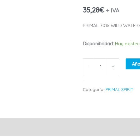
WILD
35,28
€
+ IVA
WATERS
PRIMAL 70% WILD WATER
DOG
Disponibilidad:
Hay existen
FOOD
12
Aña
-
+
KG
cantidad
Categoría:
PRIMAL SPIRIT