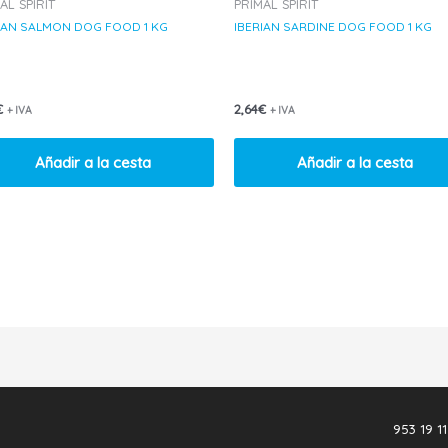
AL SPIRIT
PRIMAL SPIRIT
IAN SALMON DOG FOOD 1 KG
IBERIAN SARDINE DOG FOOD 1 KG
€
2,64
€
+ IVA
+ IVA
Añadir a la cesta
Añadir a la cesta
953 19 11