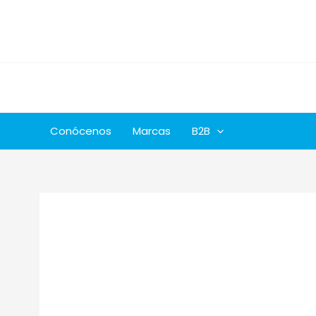
Ir
al
contenido
Conócenos
Marcas
B2B