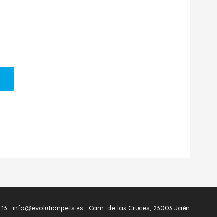
 13 ·
info@evolutionpets.es ·
Cam. de las Cruces, 23003 Jaén