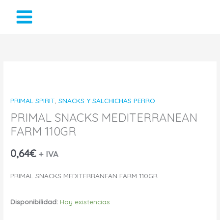
Ir
al
contenido
PRIMAL
SNACKS
PRIMAL SPIRIT
,
SNACKS Y SALCHICHAS PERRO
MEDITERRANEAN
PRIMAL SNACKS MEDITERRANEAN
FARM 110GR
FARM
110GR
0,64
€
+ IVA
cantidad
PRIMAL SNACKS MEDITERRANEAN FARM 110GR
Disponibilidad:
Hay existencias