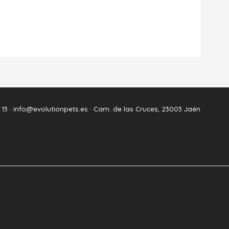
 13 ·
info@evolutionpets.es ·
Cam. de las Cruces, 23003 Jaén