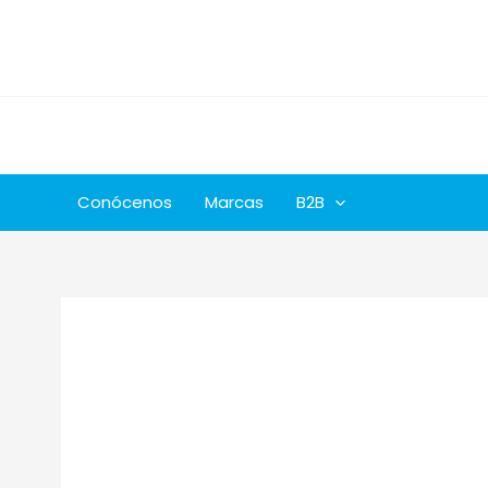
Ir
al
contenido
Conócenos
Marcas
B2B