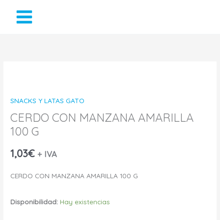
Ir
al
contenido
CERDO
CON
SNACKS Y LATAS GATO
MANZANA
CERDO CON MANZANA AMARILLA
100 G
AMARILLA
100
1,03
€
+ IVA
G
CERDO CON MANZANA AMARILLA 100 G
cantidad
Disponibilidad:
Hay existencias