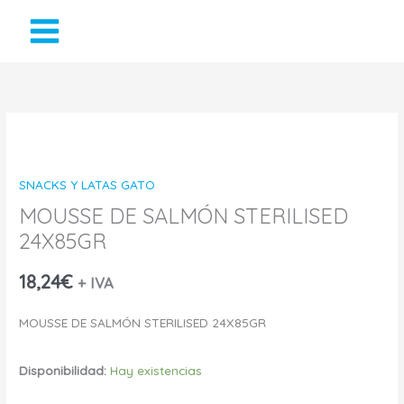
Ir
al
contenido
MOUSSE
DE
SNACKS Y LATAS GATO
SALMÓN
MOUSSE DE SALMÓN STERILISED
24X85GR
STERILISED
24X85GR
18,24
€
+ IVA
cantidad
MOUSSE DE SALMÓN STERILISED 24X85GR
Disponibilidad:
Hay existencias