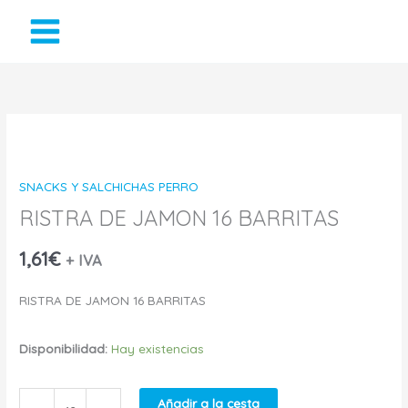
Ir
al
contenido
RISTRA
DE
SNACKS Y SALCHICHAS PERRO
JAMON
RISTRA DE JAMON 16 BARRITAS
16
1,61
€
+ IVA
BARRITAS
RISTRA DE JAMON 16 BARRITAS
cantidad
Disponibilidad:
Hay existencias
Añadir a la cesta