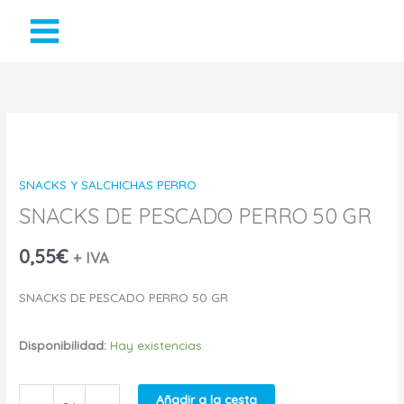
Ir
al
contenido
SNACKS
DE
SNACKS Y SALCHICHAS PERRO
PESCADO
SNACKS DE PESCADO PERRO 50 GR
PERRO
0,55
€
+ IVA
50
SNACKS DE PESCADO PERRO 50 GR
GR
Disponibilidad:
Hay existencias
cantidad
Añadir a la cesta