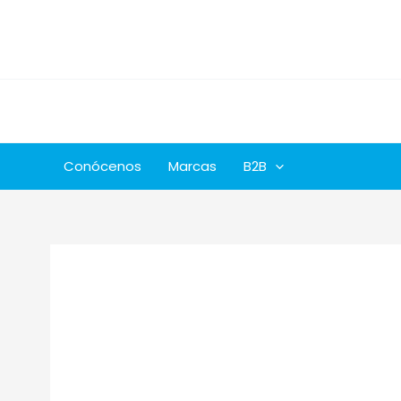
Ir
al
contenido
Conócenos
Marcas
B2B