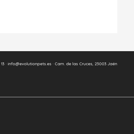
 13 ·
info@evolutionpets.es ·
Cam. de las Cruces, 23003 Jaén