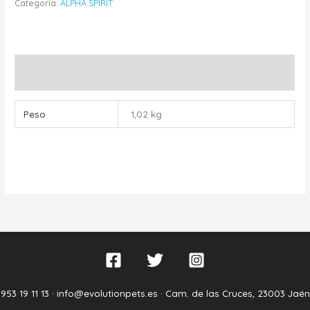
Categoría:
ALPHA SPIRIT
Información adicional
Peso
1,02 kg
953 19 11 13 ·
info@evolutionpets.es ·
Cam. de las Cruces, 23003 Jaén