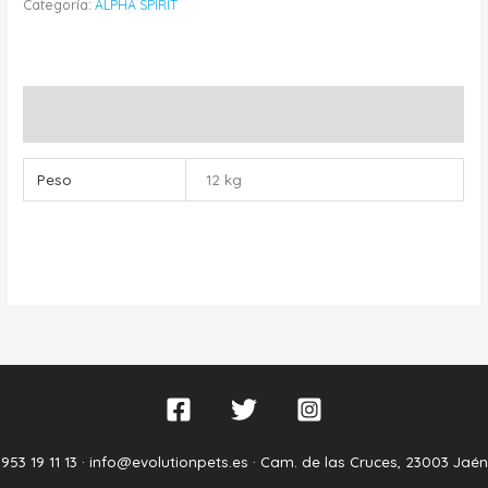
Categoría:
ALPHA SPIRIT
Información adicional
Peso
12 kg
953 19 11 13 ·
info@evolutionpets.es ·
Cam. de las Cruces, 23003 Jaén