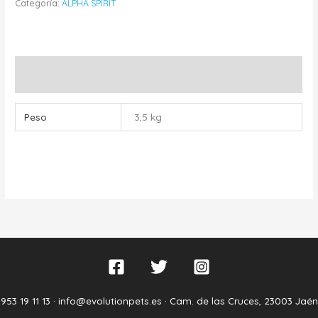
Categoría:
ALPHA SPIRIT
Información adicional
Peso
3,5 kg
953 19 11 13 ·
info@evolutionpets.es ·
Cam. de las Cruces, 23003 Jaén