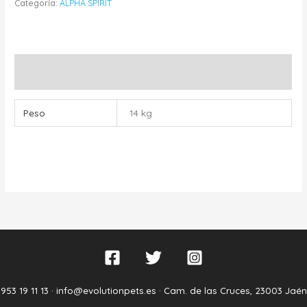
Categoría:
ALPHA SPIRIT
Información adicional
Peso
14 kg
953 19 11 13 ·
info@evolutionpets.es ·
Cam. de las Cruces, 23003 Jaén