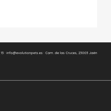
 13 ·
info@evolutionpets.es ·
Cam. de las Cruces, 23003 Jaén