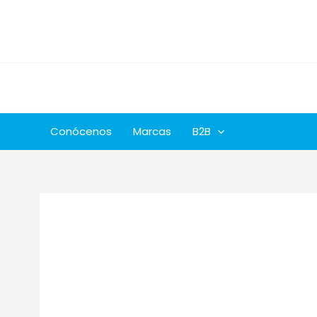
Ir
al
contenido
Conócenos
Marcas
B2B