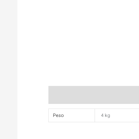
Información adicional
Peso
4 kg