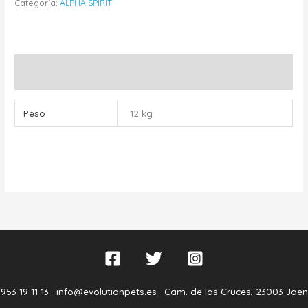
Categoría:
ALPHA SPIRIT
Información adicional
Peso
12 kg
953 19 11 13 ·
info@evolutionpets.es ·
Cam. de las Cruces, 23003 Jaén