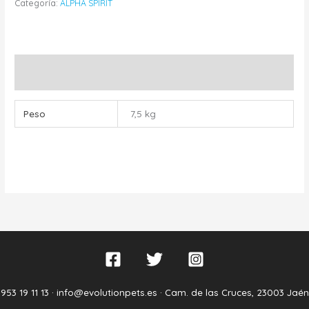
Categoría:
ALPHA SPIRIT
Información adicional
Peso
7,5 kg
953 19 11 13 ·
info@evolutionpets.es ·
Cam. de las Cruces, 23003 Jaén