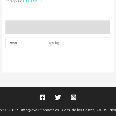
Categoría:
ALPHA SPIRIT
Información adicional
Peso
0,5 kg
953 19 11 13 ·
info@evolutionpets.es ·
Cam. de las Cruces, 23003 Jaén