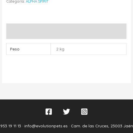
Categoría:
ALPHA SPIRIT
Información adicional
Peso
2 kg
953 19 11 13 ·
info@evolutionpets.es ·
Cam. de las Cruces, 23003 Jaén