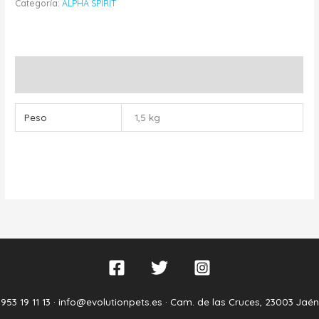
Categoría:
ALPHA SPIRIT
Información adicional
Peso
1,5 kg
953 19 11 13 ·
info@evolutionpets.es ·
Cam. de las Cruces, 23003 Jaén