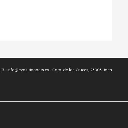
 13 ·
info@evolutionpets.es ·
Cam. de las Cruces, 23003 Jaén