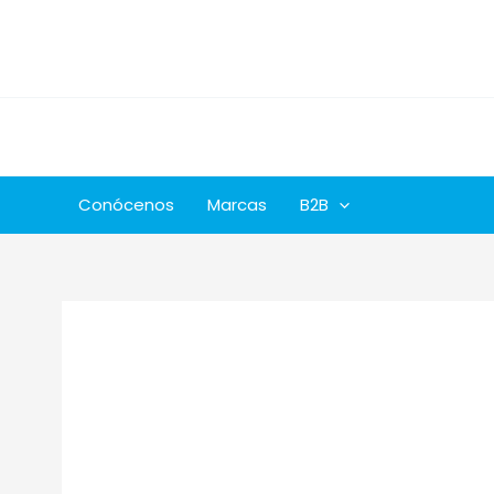
Ir
al
contenido
Conócenos
Marcas
B2B