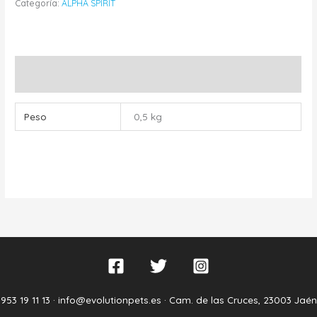
Categoría:
ALPHA SPIRIT
Información adicional
Peso
0,5 kg
953 19 11 13 ·
info@evolutionpets.es ·
Cam. de las Cruces, 23003 Jaén