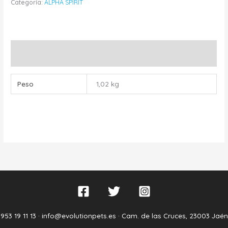
Categoría:
ALPHA SPIRIT
Información adicional
Peso
1,02 kg
953 19 11 13 ·
info@evolutionpets.es ·
Cam. de las Cruces, 23003 Jaén