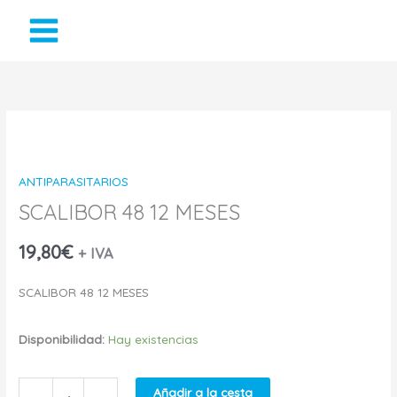
Ir
al
contenido
SCALIBOR
48
ANTIPARASITARIOS
12
SCALIBOR 48 12 MESES
MESES
19,80
€
+ IVA
cantidad
SCALIBOR 48 12 MESES
Disponibilidad:
Hay existencias
Añadir a la cesta