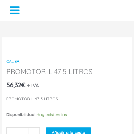
Ir
al
contenido
PROMOTOR-
L
CALIER
47
PROMOTOR-L 47 5 LITROS
5
56,32
€
+ IVA
LITROS
PROMOTOR-L 47 5 LITROS
cantidad
Disponibilidad:
Hay existencias
Añadir a la cesta