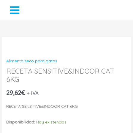
Ir
al
contenido
RECETA
SENSITIVE&INDOOR
Alimento seco para gatos
CAT
RECETA SENSITIVE&INDOOR CAT
6KG
6KG
cantidad
29,62
€
+ IVA
RECETA SENSITIVE&INDOOR CAT 6KG
Disponibilidad:
Hay existencias