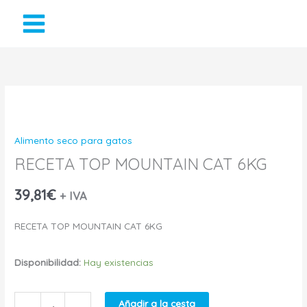
Ir
al
contenido
RECETA
TOP
Alimento seco para gatos
MOUNTAIN
RECETA TOP MOUNTAIN CAT 6KG
CAT
39,81
€
+ IVA
6KG
RECETA TOP MOUNTAIN CAT 6KG
cantidad
Disponibilidad:
Hay existencias
Añadir a la cesta