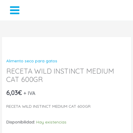
Ir
al
contenido
RECETA
WILD
Alimento seco para gatos
INSTINCT
RECETA WILD INSTINCT MEDIUM
CAT 600GR
MEDIUM
CAT
6,03
€
+ IVA
600GR
RECETA WILD INSTINCT MEDIUM CAT 600GR
cantidad
Disponibilidad:
Hay existencias