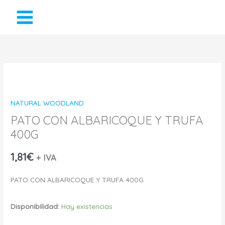
Ir
al
contenido
PATO
CON
NATURAL WOODLAND
ALBARICOQUE
PATO CON ALBARICOQUE Y TRUFA
400G
Y
TRUFA
1,81
€
+ IVA
400G
PATO CON ALBARICOQUE Y TRUFA 400G
cantidad
Disponibilidad:
Hay existencias