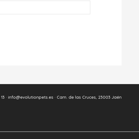
 13 ·
info@evolutionpets.es ·
Cam. de las Cruces, 23003 Jaén