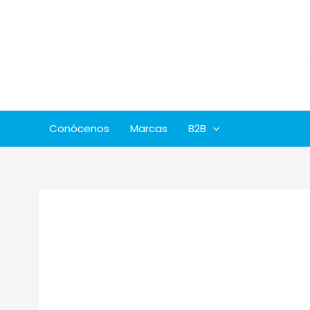
Ir
al
contenido
Conócenos
Marcas
B2B