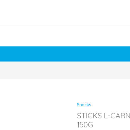
Snacks
STICKS
STICKS L-CARN
L-
150G