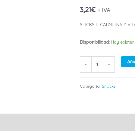
CARNITINA
3,21
€
+ IVA
Y
STICKS L-CARNITINA Y VI
VITAMINA
Disponibilidad:
Hay existen
C
150G
Aña
-
+
cantidad
Categoría:
Snacks