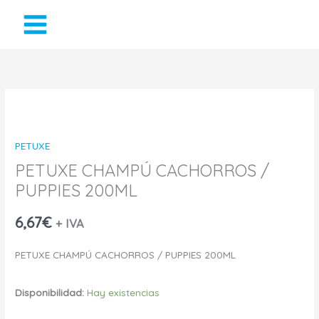
Ir
al
contenido
PETUXE
CHAMPÚ
PETUXE
CACHORROS
PETUXE CHAMPÚ CACHORROS /
PUPPIES 200ML
/
PUPPIES
6,67
€
+ IVA
200ML
PETUXE CHAMPÚ CACHORROS / PUPPIES 200ML
cantidad
Disponibilidad:
Hay existencias