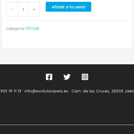
Añadir a la cesta
-
+
Categoría:
PETUXE
953 19 11 13 ·
info@evolutionpets.es ·
Cam. de las Cruces, 23003 Jaén