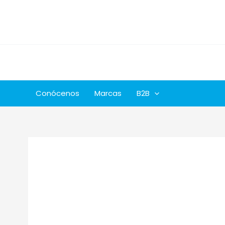
Ir
al
contenido
Conócenos
Marcas
B2B