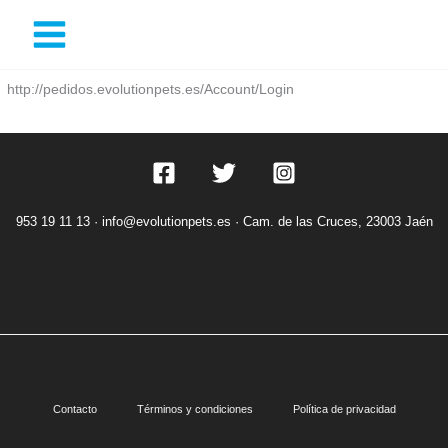
Ir
al
http://pedidos.evolutionpets.es/Account/Login
contenido
953 19 11 13 ·
info@evolutionpets.es ·
Cam. de las Cruces, 23003 Jaén
Contacto
Términos y condiciones
Política de privacidad