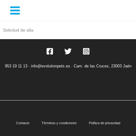
Ir
al
contenido
Solicitud de alta
953 19 11 13 ·
info@evolutionpets.es ·
Cam. de las Cruces, 23003 Jaén
Contacto
Términos y condiciones
Política de privacidad