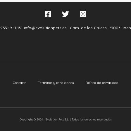
953 19 11 13 ·
info@evolutionpets.es ·
Cam. de las Cruces, 23003 Jaén
Contacto
Términos y condiciones
Política de privacidad
Copyright © 2026 | Evolution Pets S.L. | Todos los derechos reservados